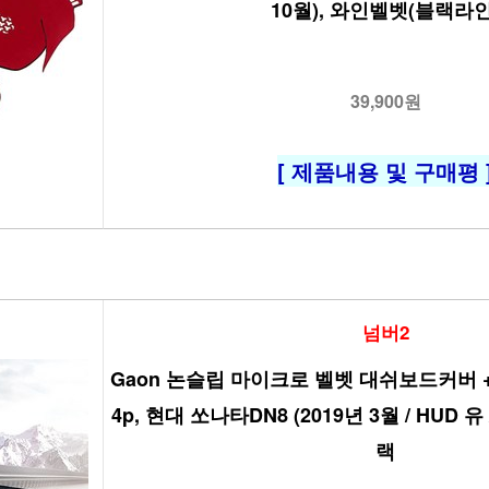
10월), 와인벨벳(블랙라인
39,900원
[ 제품내용 및 구매평 
넘버2
Gaon 논슬립 마이크로 벨벳 대쉬보드커버 + 갤
4p, 현대 쏘나타DN8 (2019년 3월 / HUD 
랙