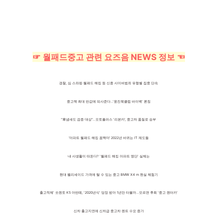
☞ 월패드중고 관련 요즈음 NEWS 정보 ☜
경찰, 심 스와핑·월패드 해킹 등 신종 사이버범죄 유형별 집중 단속
중고책 최대 반값에 되사준다…'웅진북클럽 바이백' 론칭
"車냄새도 검증 대상"…오토플러스 '리본카', 중고차 품질로 승부
‘아파트 월패드 해킹 꼼짝마’ 2022년 바뀌는 IT 제도들
내 사생활이 떠돈다? '월패드 해킹 아파트 명단' 실체는
현대 펠리세이드 가격에 탈 수 있는 중고 BMW X4 m 현실 체험기
출고적체' 쏘렌토 K5 아반떼, '2020년식' 당장 받아 1년만 타볼까…모르면 후회 '중고 렌터카'
신차 출고지연에 신차급 중고차 렌트 수요 증가