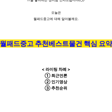
IT를 좋아하는 정미남 인사드립니다o_O
오늘은
월패드중고에 대해 알아볼께요.
월패드중고 추천베스트물건 핵심 요
< 라이팅 차례 >
① 최근언론
② 인기영상
③ 추천순위