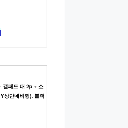
]
패드 대 2p + 소 
/ JY상단네비형), 블랙