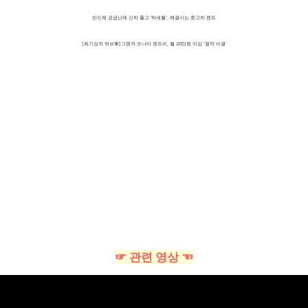
반도체 공급난에 신차 출고 ’하세월’…해결사는 중고차 렌트
[최기성의 허브車]그랜저·쏘나타 렌트비, 월 20만원 이상 '절약 비결'
☞ 관련 영상 ☜