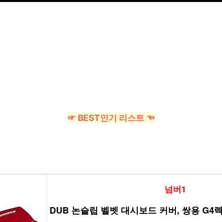
☞ BEST인기 리스트 ☜
넘버1
DUB 논슬립 벨벳 대시보드 커버, 쌍용 G4렉