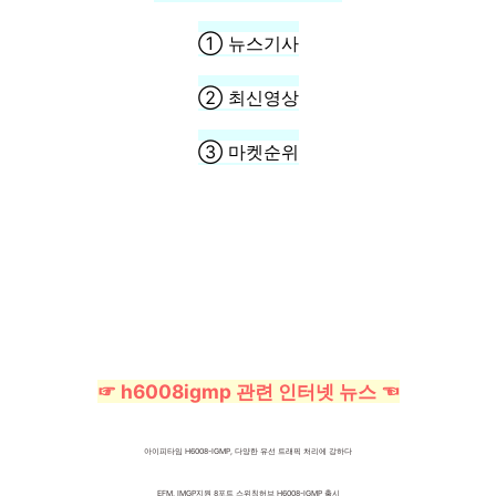
① 뉴스기사
② 최신영상
③ 마켓순위
☞ h6008igmp 관련 인터넷 뉴스 ☜
아이피타임 H6008-IGMP, 다양한 유선 트래픽 처리에 강하다
EFM, IMGP지원 8포트 스위칭허브 H6008-IGMP 출시